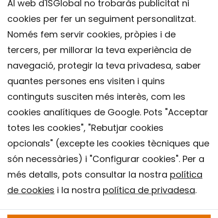
Al web d'ISGlobal no trobaràs publicitat ni
cookies per fer un seguiment personalitzat.
Només fem servir cookies, pròpies i de
tercers, per millorar la teva experiència de
navegació, protegir la teva privadesa, saber
quantes persones ens visiten i quins
continguts susciten més interès, com les
cookies analítiques de Google. Pots "Acceptar
totes les cookies", "Rebutjar cookies
opcionals" (excepte les cookies tècniques que
Contacte
són necessàries) i "Configurar cookies". Per a
Avís legal
més detalls, pots consultar la nostra
política
Política de privacitat
de cookies
i la nostra
política de privadesa
.
Política de Cookies
Institut de Salut Global de Barcelona (ISGlobal), 2018.