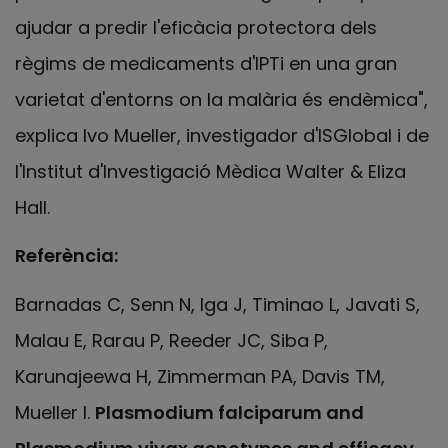
ajudar a predir l'eficàcia protectora dels
règims de medicaments d'IPTi en una gran
varietat d'entorns on la malària és endèmica",
explica Ivo Mueller, investigador d'ISGlobal i de
l'Institut d'Investigació Mèdica Walter & Eliza
Hall.
Referència:
Barnadas C, Senn N, Iga J, Timinao L, Javati S,
Malau E, Rarau P, Reeder JC, Siba P,
Karunajeewa H, Zimmerman PA, Davis TM,
Mueller I.
Plasmodium falciparum and