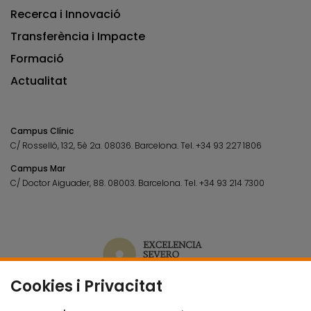
Recerca i Innovació
Transferència i Impacte
Formació
Actualitat
Campus Clínic
C/ Rosselló, 132, 5è 2a. 08036.
Barcelona.
Tel.
+34 93 227 1806
Campus Mar
C/ Doctor Aiguader, 88. 08003.
Barcelona.
Tel.
+34 93 214 7300
Cookies i Privacitat