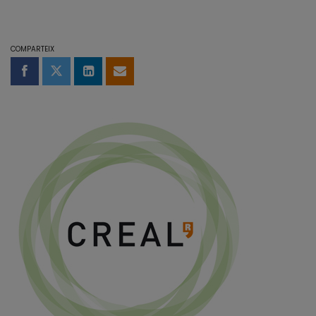
COMPARTEIX
Compartir a Facebook
Compartir a Twitter
Comparteix a LinkedIn
Comparteix per email