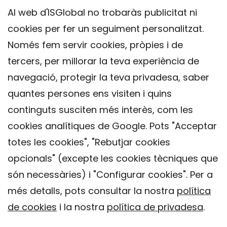
Al web d'ISGlobal no trobaràs publicitat ni
cookies per fer un seguiment personalitzat.
Només fem servir cookies, pròpies i de
tercers, per millorar la teva experiència de
navegació, protegir la teva privadesa, saber
quantes persones ens visiten i quins
continguts susciten més interès, com les
cookies analítiques de Google. Pots "Acceptar
totes les cookies", "Rebutjar cookies
opcionals" (excepte les cookies tècniques que
Contacte
són necessàries) i "Configurar cookies". Per a
Avís legal
més detalls, pots consultar la nostra
política
Política de privacitat
de cookies
i la nostra
política de privadesa
.
Política de Cookies