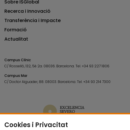
Sobre ISGlobal
Recerca i Innovació
Transferència i Impacte
Formació
Actualitat
Campus Clínic
C/ Rosselló, 132, 5è 2a. 08036.
Barcelona.
Tel.
+34 93 227 1806
Campus Mar
C/ Doctor Aiguader, 88. 08003.
Barcelona.
Tel.
+34 93 214 7300
Cookies i Privacitat