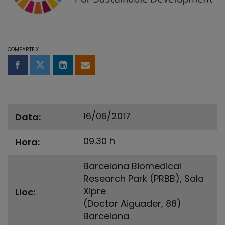
COMPARTEIX
Compartir a Facebook
Compartir a Twitter
Comparteix a LinkedIn
Comparteix per email
16/06/2017
Data
09.30 h
Hora
Barcelona Biomedical
Research Park (PRBB), Sala
Xipre
Lloc
(Doctor Aiguader, 88)
Barcelona