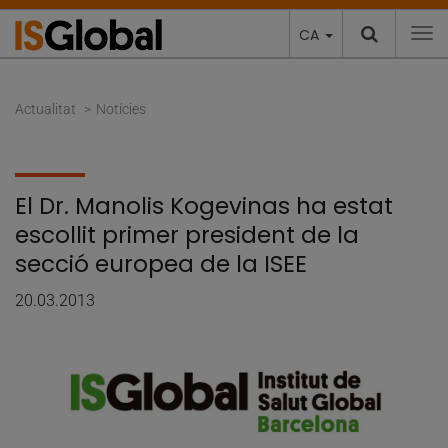
CA
To
Actualitat
Notícies
El Dr. Manolis Kogevinas ha estat
escollit primer president de la
secció europea de la ISEE
20.03.2013