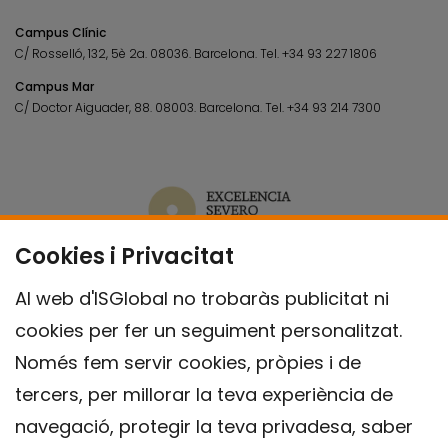
Campus Clínic
C/ Rosselló, 132, 5è 2a. 08036.
Barcelona.
Tel.
+34 93 227 1806
Campus Mar
C/ Doctor Aiguader, 88. 08003.
Barcelona.
Tel.
+34 93 214 7300
Cookies i Privacitat
Al web d'ISGlobal no trobaràs publicitat ni
cookies per fer un seguiment personalitzat.
Només fem servir cookies, pròpies i de
tercers, per millorar la teva experiència de
navegació, protegir la teva privadesa, saber