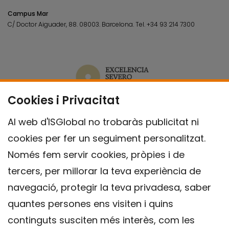
Campus Mar
C/ Doctor Aiguader, 88. 08003.
Barcelona.
Tel.
+34 93 214 7300
Cookies i Privacitat
Al web d'ISGlobal no trobaràs publicitat ni
cookies per fer un seguiment personalitzat.
Només fem servir cookies, pròpies i de
tercers, per millorar la teva experiència de
navegació, protegir la teva privadesa, saber
quantes persones ens visiten i quins
continguts susciten més interès, com les