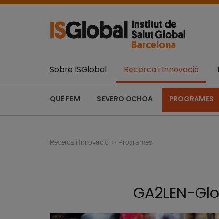
Sobre ISGlobal
Recerca i Innovació
QUÈ FEM
SEVERO OCHOA
PROGRAMES
Recerca i Innovació
Programes
GA2LEN-Glo