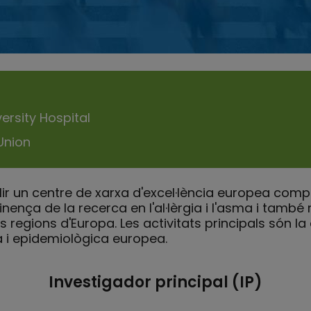
ersity Hospital
Union
blir un centre de xarxa d'excel·lència europea compet
inença de la recerca en l'al·lèrgia i l'asma i també 
 les regions d'Europa. Les activitats principals són 
ca i epidemiològica europea.
Investigador principal (IP)