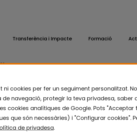
Transferència i Impacte
Formació
Act
806
7300
t ni cookies per fer un seguiment personalitzat. N
ia de navegació, protegir la teva privadesa, saber 
es cookies analítiques de Google. Pots "Acceptar t
ues que són necessàries) i "Configurar cookies". Pe
olítica de privadesa
.