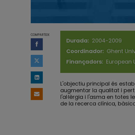
COMPARTEIX
Durada
2004-2009
Compartir a Facebook
Coordinador
Ghent Univ
Finançadors
European 
Compartir a Twitter
Comparteix a LinkedIn
L'objectiu principal és esta
augmentar la qualitat i pert
Comparteix per email
l'al·lèrgia i l'asma en totes
de la recerca clínica, bàsi
Our Team