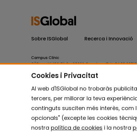
Sobre ISGlobal
Recerca i Innovació
Campus Clínic
C/ Rosselló, 132, 5è 2a. 08036.
Barcelona.
Tel.
+34 93 227 1
Cookies i Privacitat
Campus Mar
C/ Doctor Aiguader, 88. 08003.
Barcelona.
Tel.
+34 93 214 
Al web d'ISGlobal no trobaràs publicita
tercers, per millorar la teva experiènc
continguts susciten més interès, com l
opcionals" (excepte les cookies tècniq
nostra
política de cookies
i la nostra
p