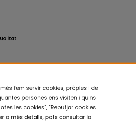
ualitat
omés fem servir cookies, pròpies i de
quantes persones ens visiten i quins
Contacte
otes les cookies", "Rebutjar cookies
r a més detalls, pots consultar la
Avís legal
Política de privacitat
Política de Cookies
Institut de Salut Global de Barcelona (ISGlobal), 2018.