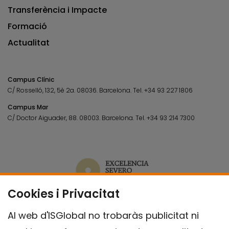
Transferència i Impacte
Formació
Actualitat
Campus Clínic
C/ Rosselló, 132, 5è 2a. 08036.
Barcelona.
Tel.
+34 93 227 1806
Campus Mar
C/ Doctor Aiguader, 88. 08003.
Barcelona.
Tel.
+34 93 214 7300
Cookies i Privacitat
Al web d'ISGlobal no trobaràs publicitat ni