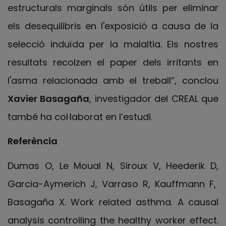
estructurals marginals són útils per eliminar
els desequilibris en l'exposició a causa de la
selecció induïda per la malaltia. Els nostres
resultats recolzen el paper dels irritants en
l'asma relacionada amb el treball”, conclou
Xavier Basagaña
, investigador del CREAL que
també ha col·laborat en l’estudi.
Referència
Dumas O, Le Moual N, Siroux V, Heederik D,
Garcia-Aymerich J, Varraso R, Kauffmann F,
Basagaña X. Work related asthma.
A causal
analysis controlling the healthy worker effect.