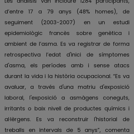
Les anàlisis van incloure 1284 participants,
d’entre 17 a 79 anys (48% homes), de
seguiment (2003-2007) en un estudi
epidemiològic francès sobre genètica i
ambient de l’asma. Es va registrar de forma
retrospectiva l’edat d'inici de símptomes
d'asma, els períodes amb i sense atacs
durant la vida i la història ocupacional. “Es va
avaluar, a través d'una matriu d'exposició
laboral, l'exposició a asmàgens coneguts,
irritants o baix nivell de productes químics i
al·lèrgens. Es va reconstruir l'historial de
treballs en intervals de 5 anys”, comenta