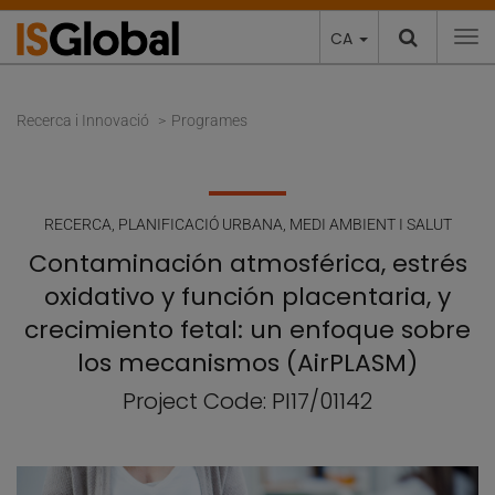
CA
To
Recerca i Innovació
Programes
RECERCA
,
PLANIFICACIÓ URBANA, MEDI AMBIENT I SALUT
Contaminación atmosférica, estrés
oxidativo y función placentaria, y
crecimiento fetal: un enfoque sobre
los mecanismos (AirPLASM)
Project Code: PI17/01142