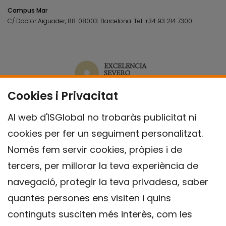
Campus Mar
C/ Doctor Aiguader, 88. 08003.
Barcelona.
Tel.
+34 93 214 7300
Cookies i Privacitat
Al web d'ISGlobal no trobaràs publicitat ni
cookies per fer un seguiment personalitzat.
Només fem servir cookies, pròpies i de
tercers, per millorar la teva experiència de
navegació, protegir la teva privadesa, saber
quantes persones ens visiten i quins
continguts susciten més interès, com les