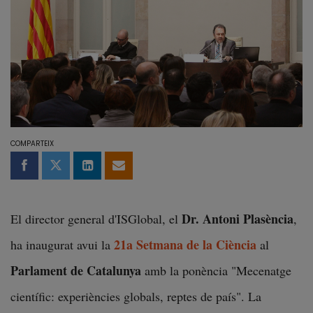
COMPARTEIX
Compartir a Facebook
Compartir a Twitter
Comparteix a LinkedIn
Comparteix per email
Dr. Antoni Plasència
El director general d'ISGlobal, el
,
21a Setmana de la Ciència
ha inaugurat avui la
al
Parlament de Catalunya
amb la ponència "Mecenatge
científic: experiències globals, reptes de país". La