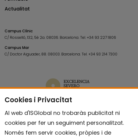
Actualitat
Campus Clínic
C/ Rosselló, 132, 5è 2a. 08036.
Barcelona.
Tel.
+34 93 227 1806
Campus Mar
C/ Doctor Aiguader, 88. 08003.
Barcelona.
Tel.
+34 93 214 7300
Cookies i Privacitat
Al web d'ISGlobal no trobaràs publicitat ni
cookies per fer un seguiment personalitzat.
Només fem servir cookies, pròpies i de