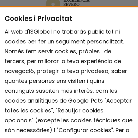
Cookies i Privacitat
Al web d'ISGlobal no trobaràs publicitat ni
cookies per fer un seguiment personalitzat.
Només fem servir cookies, pròpies i de
tercers, per millorar la teva experiència de
navegació, protegir la teva privadesa, saber
quantes persones ens visiten i quins
continguts susciten més interès, com les
cookies analítiques de Google. Pots "Acceptar
totes les cookies", "Rebutjar cookies
opcionals" (excepte les cookies tècniques que
Contacte
són necessàries) i "Configurar cookies". Per a
Avís legal