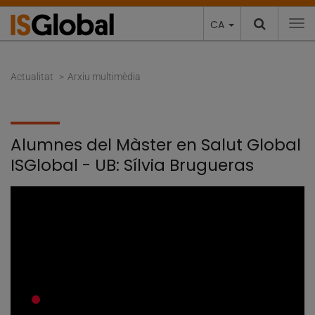
CA
To
Actualitat
Arxiu multimèdia
Alumnes del Màster en Salut Global
ISGlobal - UB: Sílvia Brugueras