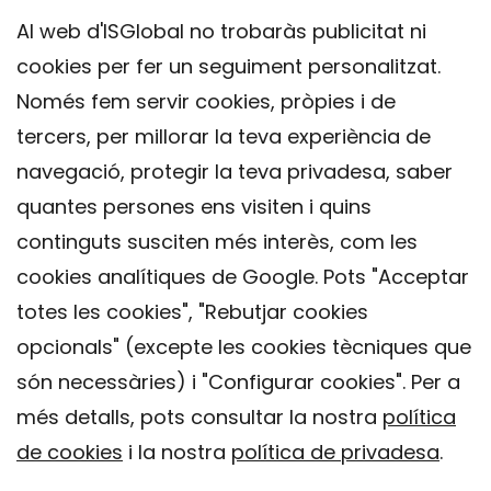
Al web d'ISGlobal no trobaràs publicitat ni
cookies per fer un seguiment personalitzat.
Només fem servir cookies, pròpies i de
tercers, per millorar la teva experiència de
navegació, protegir la teva privadesa, saber
quantes persones ens visiten i quins
continguts susciten més interès, com les
cookies analítiques de Google. Pots "Acceptar
totes les cookies", "Rebutjar cookies
opcionals" (excepte les cookies tècniques que
Contacte
són necessàries) i "Configurar cookies". Per a
Avís legal
més detalls, pots consultar la nostra
política
Política de privacitat
de cookies
i la nostra
política de privadesa
.
Política de Cookies