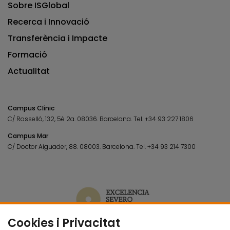
Sobre ISGlobal
Recerca i Innovació
Transferència i Impacte
Formació
Actualitat
Campus Clínic
C/ Rosselló, 132, 5è 2a. 08036.
Barcelona.
Tel.
+34 93 227 1806
Campus Mar
C/ Doctor Aiguader, 88. 08003.
Barcelona.
Tel.
+34 93 214 7300
Cookies i Privacitat