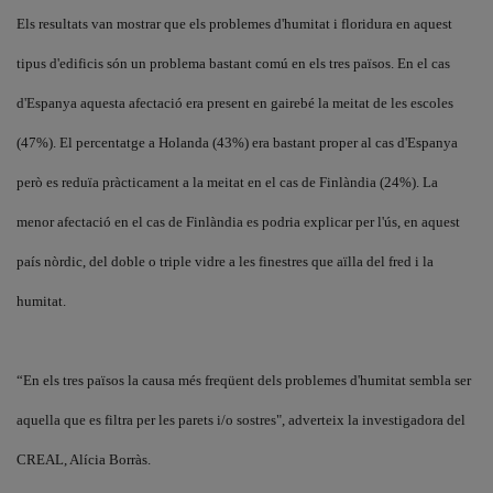
Els resultats van mostrar que els problemes d'humitat i floridura en aquest
tipus d'edificis són un problema bastant comú en els tres països. En el cas
d'Espanya aquesta afectació era present en gairebé la meitat de les escoles
(47%). El percentatge a Holanda (43%) era bastant proper al cas d'Espanya
però es reduïa pràcticament a la meitat en el cas de Finlàndia (24%). La
menor afectació en el cas de Finlàndia es podria explicar per l'ús, en aquest
país nòrdic, del doble o triple vidre a les finestres que aïlla del fred i la
humitat.
“En els tres països la causa més freqüent dels problemes d'humitat sembla ser
aquella que es filtra per les parets i/o sostres", adverteix la investigadora del
CREAL, Alícia Borràs.