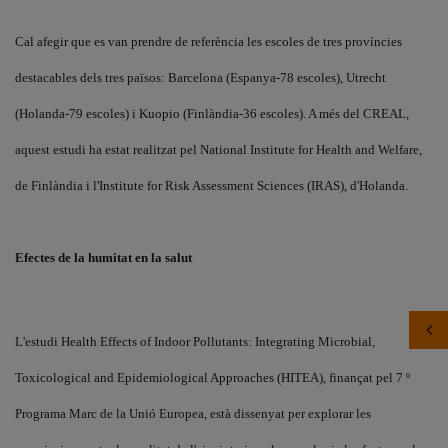
Cal afegir que es van prendre de referència les escoles de tres províncies
destacables dels tres països: Barcelona (Espanya-78 escoles), Utrecht
(Holanda-79 escoles) i Kuopio (Finlàndia-36 escoles). A més del CREAL,
aquest estudi ha estat realitzat pel National Institute for Health and Welfare,
de Finlàndia i l'Institute for Risk Assessment Sciences (IRAS), d'Holanda.
Efectes de la humitat en la salut
L'estudi Health Effects of Indoor Pollutants: Integrating Microbial,
Toxicological and Epidemiological Approaches (HITEA), finançat pel 7 º
Programa Marc de la Unió Europea, està dissenyat per explorar les