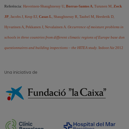
Referència:
Haverinen-Shaughnessy U,
Borras-Santos A
, Turunen M,
Zock
JP
, Jacobs J, Krop EJ,
Casas L
, Shaughnessy R, Taubel M, Heederik D,
Hyvarinen A, Pekkanen J, Nevalainen A.
Occurrence of moisture problems in
schools in three countries from different climatic regions of Europe base don
questionnaires and building inspections – the HITEA study
. Indoor Air 2012
Una iniciativa de