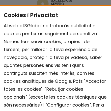
Cookies i Privacitat
Al web d'ISGlobal no trobaràs publicitat ni
cookies per fer un seguiment personalitzat.
Només fem servir cookies, pròpies i de
tercers, per millorar la teva experiència de
navegació, protegir la teva privadesa, saber
quantes persones ens visiten i quins
continguts susciten més interès, com les
cookies analítiques de Google. Pots "Acceptar
totes les cookies", "Rebutjar cookies
opcionals" (excepte les cookies tècniques que
Contacte
són necessàries) i "Configurar cookies". Per a
Avís legal