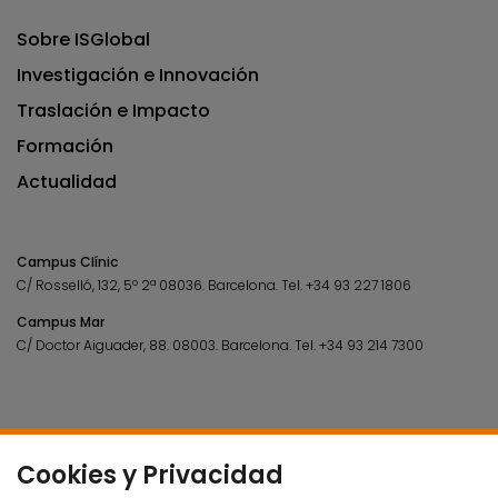
Sobre ISGlobal
Investigación e Innovación
Traslación e Impacto
Formación
Actualidad
Campus Clínic
C/ Rosselló, 132, 5º 2ª 08036.
Barcelona.
Tel.
+34 93 227 1806
Campus Mar
C/ Doctor Aiguader, 88. 08003.
Barcelona.
Tel.
+34 93 214 7300
Cookies y Privacidad