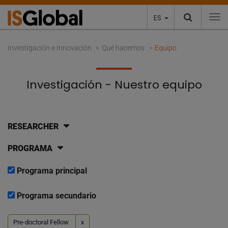
ES
To
Investigación e Innovación
Qué hacemos
Equipo
Investigación - Nuestro equipo
RESEARCHER
PROGRAMA
Programa principal
Programa secundario
Pre-doctoral Fellow
x