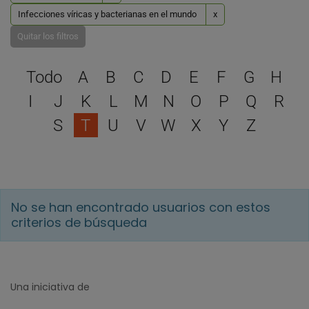
Infecciones víricas y bacterianas en el mundo
x
Quitar los filtros
Selecciona una letra para 
Todo
A
B
C
D
E
F
G
H
I
J
K
L
M
N
O
P
Q
R
S
T
U
V
W
X
Y
Z
No se han encontrado usuarios con estos
criterios de búsqueda
Una iniciativa de