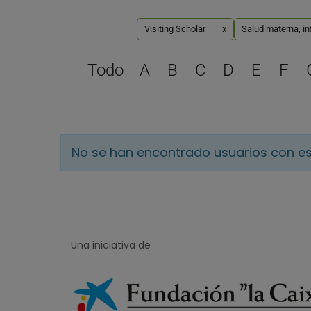
Visiting Scholar
x
Salud materna, inf
Todo
A
B
C
D
E
F
No se han encontrado usuarios con es
Una iniciativa de