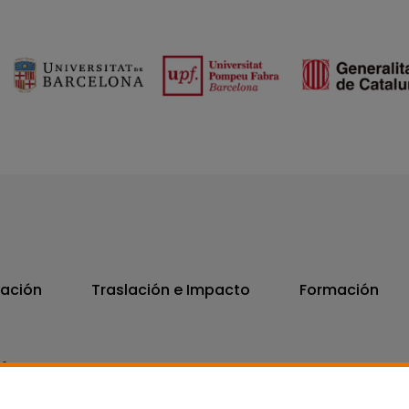
vación
Traslación e Impacto
Formación
06