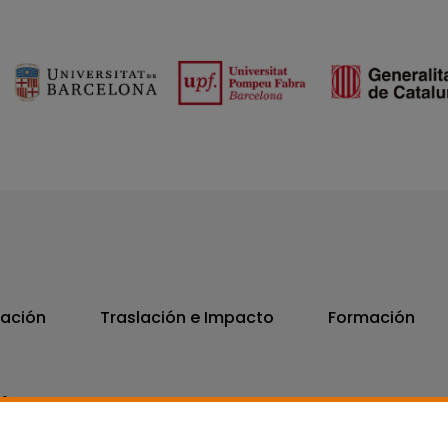
vación
Traslación e Impacto
Formación
06