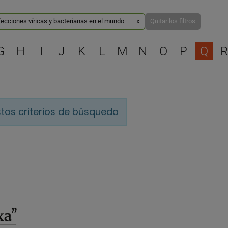
fecciones víricas y bacterianas en el mundo
x
Quitar los filtros
Selecciona una letra para 
G
H
I
J
K
L
M
N
O
P
Q
R
tos criterios de búsqueda