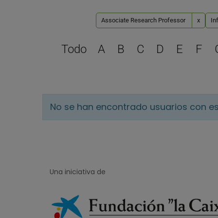
Associate Research Professor
x
In
Todo
A
B
C
D
E
F
No se han encontrado usuarios con es
Una iniciativa de