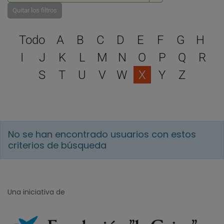
Quitar los filtros
Selecciona una letra para 
Todo
A
B
C
D
E
F
G
H
I
J
K
L
M
N
O
P
Q
R
S
T
U
V
W
X
Y
Z
No se han encontrado usuarios con estos
criterios de búsqueda
Una iniciativa de