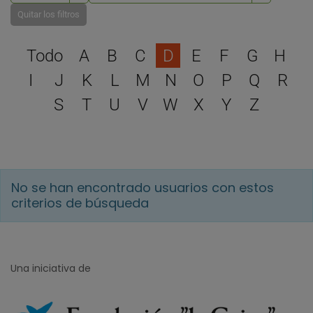
Quitar los filtros
Selecciona una letra para 
Todo
A
B
C
D
E
F
G
H
I
J
K
L
M
N
O
P
Q
R
S
T
U
V
W
X
Y
Z
No se han encontrado usuarios con estos
criterios de búsqueda
Una iniciativa de