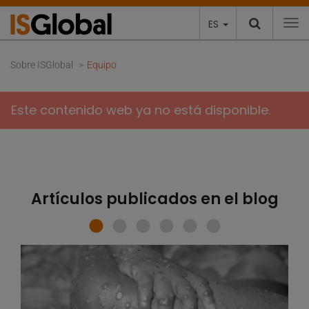
ES
To
Sobre ISGlobal
Equipo
Este contenido web ya no está disponible.
Artículos publicados en el blog