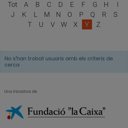
Escull una lletra per filtra
Tot
A
B
C
D
E
F
G
H
I
J
K
L
M
N
O
P
Q
R
S
T
U
V
W
X
Y
Z
No s'han trobat usuaris amb els criteris de
cerca
Una iniciativa de