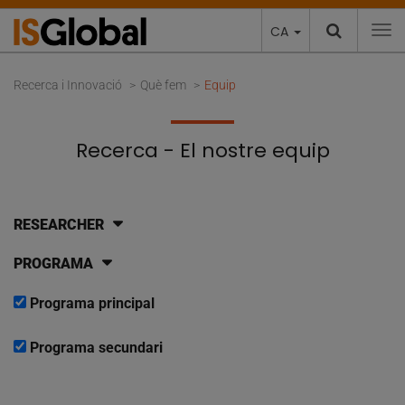
CA
To
Recerca i Innovació
Què fem
Equip
Recerca - El nostre equip
RESEARCHER
PROGRAMA
Programa principal
Programa secundari