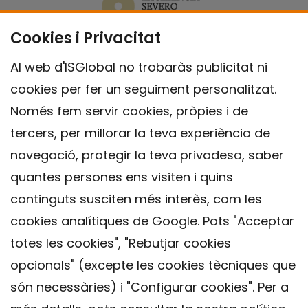
Cookies i Privacitat
Al web d'ISGlobal no trobaràs publicitat ni
cookies per fer un seguiment personalitzat.
Només fem servir cookies, pròpies i de
tercers, per millorar la teva experiència de
navegació, protegir la teva privadesa, saber
quantes persones ens visiten i quins
continguts susciten més interès, com les
cookies analítiques de Google. Pots "Acceptar
totes les cookies", "Rebutjar cookies
opcionals" (excepte les cookies tècniques que
Contacte
són necessàries) i "Configurar cookies". Per a
Avís legal