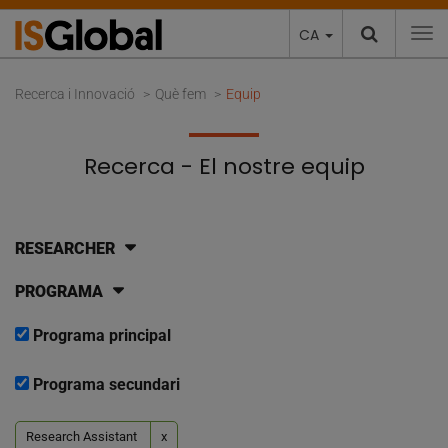
CA
To
Recerca i Innovació
Què fem
Equip
Recerca - El nostre equip
RESEARCHER
PROGRAMA
Programa principal
Programa secundari
Research Assistant
x