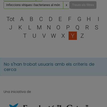
Infeccions víriques i bacterianes al món
x
Treure els filtres
Escull una lletra per filtra
Tot
A
B
C
D
E
F
G
H
I
J
K
L
M
N
O
P
Q
R
S
T
U
V
W
X
Y
Z
No s'han trobat usuaris amb els criteris de
cerca
Una iniciativa de