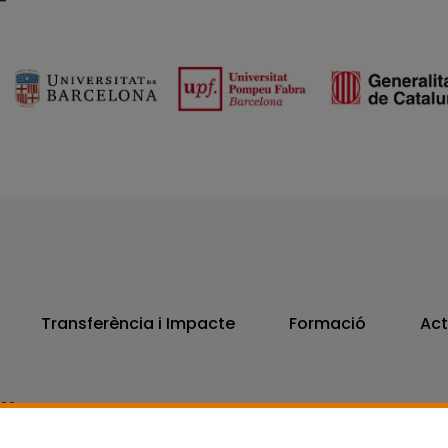
Transferència i Impacte
Formació
Act
806