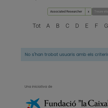
Associated Researcher
x
Treure els 
Tot
A
B
C
D
E
F
G
No s'han trobat usuaris amb els criter
Una iniciativa de