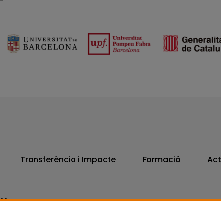
Transferència i Impacte
Formació
Act
806