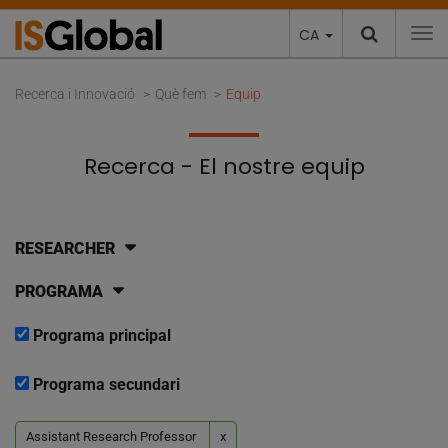
CA
To
Recerca i Innovació
Què fem
Equip
Recerca - El nostre equip
RESEARCHER
PROGRAMA
Programa principal
Programa secundari
Assistant Research Professor
x