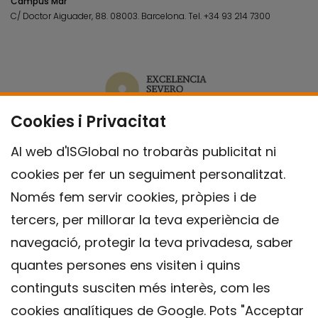
Campus Mar
C/ Doctor Aiguader, 88. 08003.
Barcelona.
Tel.
+34 93 214 7300
Cookies i Privacitat
Al web d'ISGlobal no trobaràs publicitat ni
cookies per fer un seguiment personalitzat.
Només fem servir cookies, pròpies i de
tercers, per millorar la teva experiència de
navegació, protegir la teva privadesa, saber
quantes persones ens visiten i quins
continguts susciten més interès, com les
cookies analítiques de Google. Pots "Acceptar