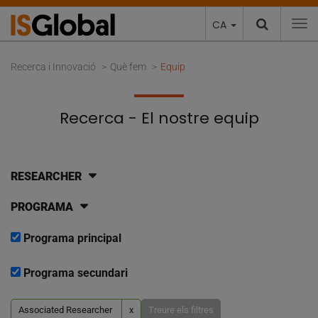
CA
To
Recerca i Innovació
Què fem
Equip
Recerca - El nostre equip
RESEARCHER
PROGRAMA
Programa principal
Programa secundari
Associated Researcher
x
Treure els filtres