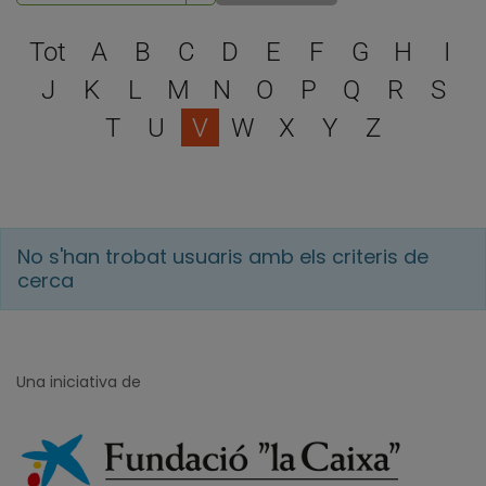
Escull una lletra per filtra
Tot
A
B
C
D
E
F
G
H
I
J
K
L
M
N
O
P
Q
R
S
T
U
V
W
X
Y
Z
No s'han trobat usuaris amb els criteris de
cerca
Una iniciativa de