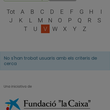
Escull una lletra per filtra
Tot
A
B
C
D
E
F
G
H
I
J
K
L
M
N
O
P
Q
R
S
T
U
V
W
X
Y
Z
No s'han trobat usuaris amb els criteris de
cerca
Una iniciativa de