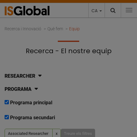
CA
To
Recerca i Innovació
Què fem
Equip
Recerca - El nostre equip
RESEARCHER
PROGRAMA
Programa principal
Programa secundari
Associated Researcher
x
Treure els filtres