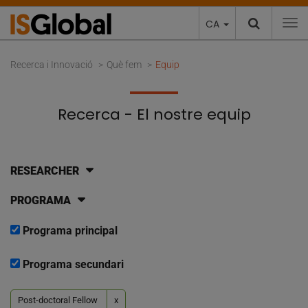
CA
To
Recerca i Innovació
Què fem
Equip
Recerca - El nostre equip
RESEARCHER
PROGRAMA
Programa principal
Programa secundari
Post-doctoral Fellow
x