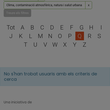
Clima, contaminació atmosfèrica, natura i salut urbana
x
Treure els filtres
Escull una lletra per filtra
Tot
A
B
C
D
E
F
G
H
I
J
K
L
M
N
O
P
Q
R
S
T
U
V
W
X
Y
Z
No s'han trobat usuaris amb els criteris de
cerca
Una iniciativa de