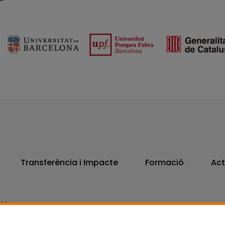
Transferència i Impacte
Formació
Act
806