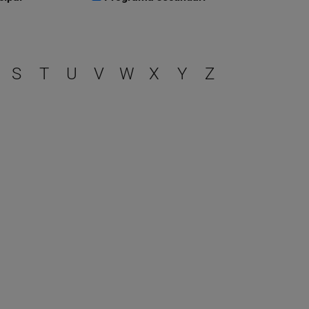
r
S
T
U
V
W
X
Y
Z