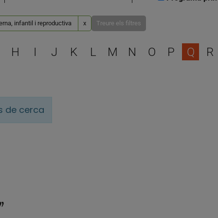
rna, infantil i reproductiva
x
Treure els filtres
Escull una lletra per filtra
H
I
J
K
L
M
N
O
P
Q
R
is de cerca