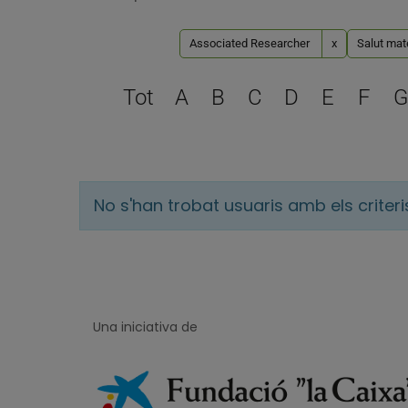
Associated Researcher
x
Salut mate
Tot
A
B
C
D
E
F
G
No s'han trobat usuaris amb els criter
Una iniciativa de