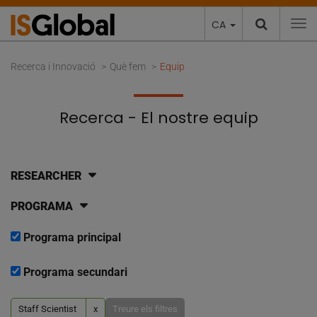
CA
To
Recerca i Innovació
Què fem
Equip
Recerca - El nostre equip
RESEARCHER
PROGRAMA
Programa principal
Programa secundari
Staff Scientist
x
Treure els filtres