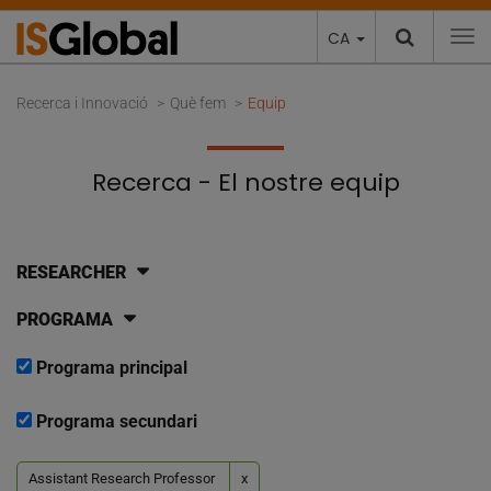
CA
To
Recerca i Innovació
Què fem
Equip
Recerca - El nostre equip
RESEARCHER
PROGRAMA
Programa principal
Programa secundari
Assistant Research Professor
x