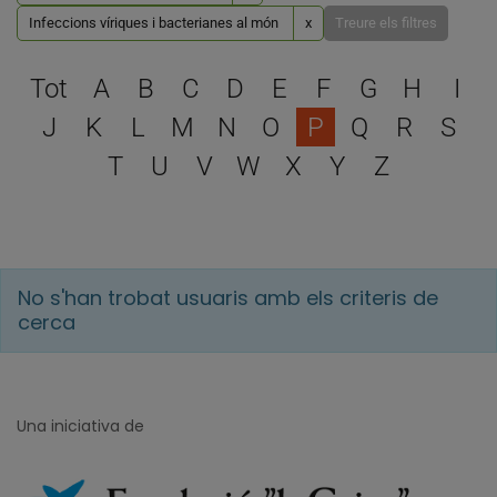
Infeccions víriques i bacterianes al món
x
Treure els filtres
Escull una lletra per filtra
Tot
A
B
C
D
E
F
G
H
I
J
K
L
M
N
O
P
Q
R
S
T
U
V
W
X
Y
Z
No s'han trobat usuaris amb els criteris de
cerca
Una iniciativa de