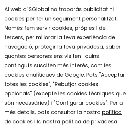
Al web d'ISGlobal no trobaràs publicitat ni
cookies per fer un seguiment personalitzat.
Només fem servir cookies, pròpies i de
tercers, per millorar la teva experiència de
navegació, protegir la teva privadesa, saber
quantes persones ens visiten i quins
continguts susciten més interès, com les
cookies analítiques de Google. Pots "Acceptar
totes les cookies", "Rebutjar cookies
opcionals" (excepte les cookies tècniques que
Contacte
són necessàries) i "Configurar cookies". Per a
Avís legal
més detalls, pots consultar la nostra
política
Política de privacitat
de cookies
i la nostra
política de privadesa
.
Política de Cookies