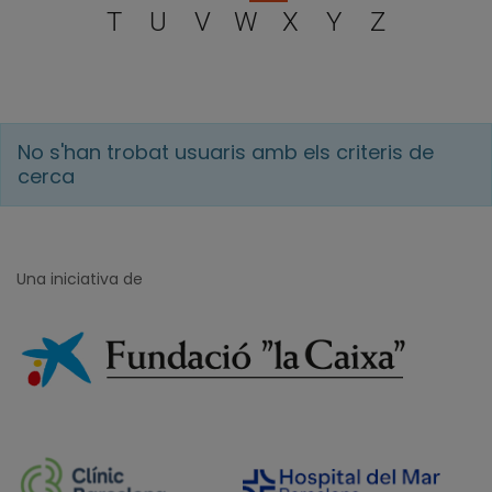
T
U
V
W
X
Y
Z
No s'han trobat usuaris amb els criteris de
cerca
Una iniciativa de