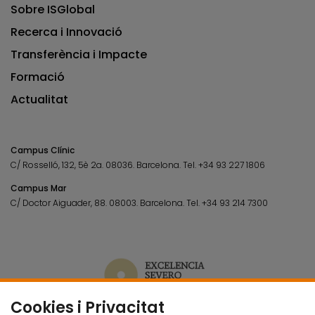
Sobre ISGlobal
Recerca i Innovació
Transferència i Impacte
Formació
Actualitat
Campus Clínic
C/ Rosselló, 132, 5è 2a. 08036.
Barcelona.
Tel.
+34 93 227 1806
Campus Mar
C/ Doctor Aiguader, 88. 08003.
Barcelona.
Tel.
+34 93 214 7300
Cookies i Privacitat