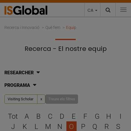
CA
To
Recerca i Innovació
Què fem
Equip
Recerca - El nostre equip
RESEARCHER
PROGRAMA
Visiting Scholar
x
Treure els filtres
Escull una lletra per filtra
Tot
A
B
C
D
E
F
G
H
I
J
K
L
M
N
O
P
Q
R
S