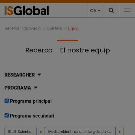
CA
To
Recerca i Innovació
Què fem
Equip
Recerca - El nostre equip
RESEARCHER
PROGRAMA
Programa principal
Programa secundari
Staff Scientist
x
Medi ambient i salut al llarg de la vida
x