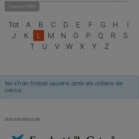
Treure els filtres
Escull una lletra per filtra
Tot
A
B
C
D
E
F
G
H
I
J
K
L
M
N
O
P
Q
R
S
T
U
V
W
X
Y
Z
No s'han trobat usuaris amb els criteris de
cerca
Una iniciativa de