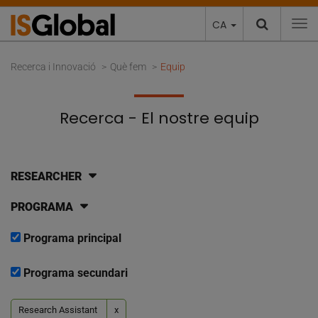
CA
To
Recerca i Innovació
Què fem
Equip
Recerca - El nostre equip
RESEARCHER
PROGRAMA
Programa principal
Programa secundari
Research Assistant
x