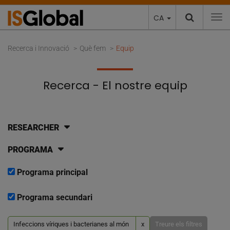
CA
To
Recerca i Innovació
Què fem
Equip
Recerca - El nostre equip
RESEARCHER
PROGRAMA
Programa principal
Programa secundari
Infeccions víriques i bacterianes al món
x
Treure els filtres