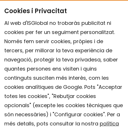
Cookies i Privacitat
Al web d'ISGlobal no trobaràs publicitat ni
cookies per fer un seguiment personalitzat.
Només fem servir cookies, pròpies i de
tercers, per millorar la teva experiència de
navegació, protegir la teva privadesa, saber
quantes persones ens visiten i quins
continguts susciten més interès, com les
cookies analítiques de Google. Pots "Acceptar
totes les cookies", "Rebutjar cookies
opcionals" (excepte les cookies tècniques que
Contacte
són necessàries) i "Configurar cookies". Per a
Avís legal
més detalls, pots consultar la nostra
política
Política de privacitat