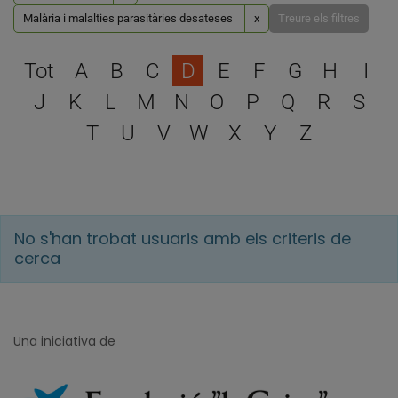
Malària i malalties parasitàries desateses
x
Treure els filtres
Escull una lletra per filtra
Tot
A
B
C
D
E
F
G
H
I
J
K
L
M
N
O
P
Q
R
S
T
U
V
W
X
Y
Z
No s'han trobat usuaris amb els criteris de
cerca
Una iniciativa de