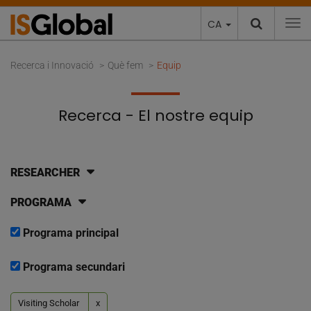
CA
To
Recerca i Innovació
Què fem
Equip
Recerca - El nostre equip
RESEARCHER
PROGRAMA
Programa principal
Programa secundari
Visiting Scholar
x