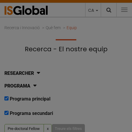
CA
To
Recerca i Innovació
Què fem
Equip
Recerca - El nostre equip
RESEARCHER
PROGRAMA
Programa principal
Programa secundari
Pre-doctoral Fellow
x
Treure els filtres