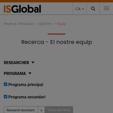
CA
To
Recerca i Innovació
Què fem
Equip
Recerca - El nostre equip
RESEARCHER
PROGRAMA
Programa principal
Programa secundari
Research Assistant
x
Treure els filtres