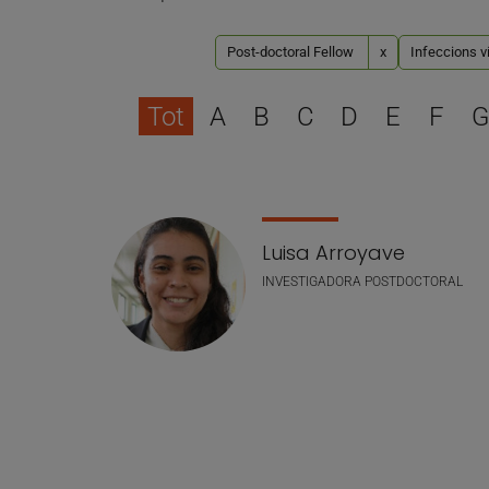
Post-doctoral Fellow
x
Infeccions v
Tot
A
B
C
D
E
F
G
Llistat de personal
Luisa Arroyave
INVESTIGADORA POSTDOCTORAL