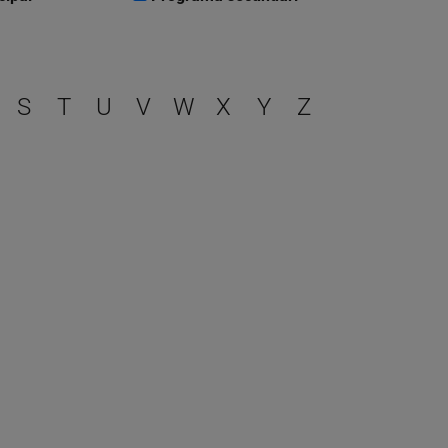
r
S
T
U
V
W
X
Y
Z