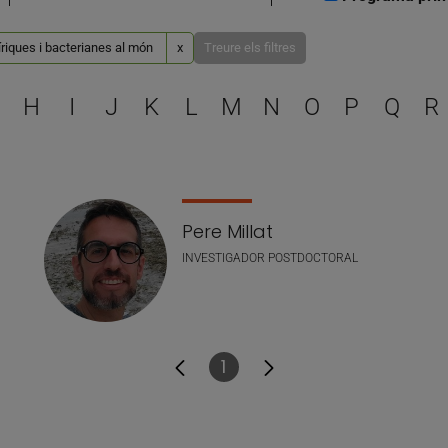
íriques i bacterianes al món
x
Treure els filtres
Escull una lletra per filtra
H
I
J
K
L
M
N
O
P
Q
R
Pere Millat
INVESTIGADOR POSTDOCTORAL
1
Pàgina