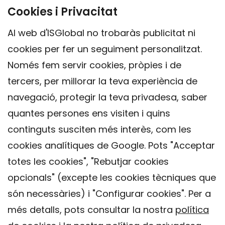
Cookies i Privacitat
Al web d'ISGlobal no trobaràs publicitat ni
cookies per fer un seguiment personalitzat.
Només fem servir cookies, pròpies i de
tercers, per millorar la teva experiència de
navegació, protegir la teva privadesa, saber
quantes persones ens visiten i quins
continguts susciten més interès, com les
cookies analítiques de Google. Pots "Acceptar
totes les cookies", "Rebutjar cookies
opcionals" (excepte les cookies tècniques que
Contacte
són necessàries) i "Configurar cookies". Per a
Avís legal
més detalls, pots consultar la nostra
política
Política de privacitat