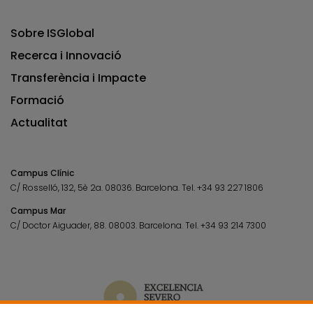
Sobre ISGlobal
Recerca i Innovació
Transferència i Impacte
Formació
Actualitat
Campus Clínic
C/ Rosselló, 132, 5è 2a. 08036.
Barcelona.
Tel.
+34 93 227 1806
Campus Mar
C/ Doctor Aiguader, 88. 08003.
Barcelona.
Tel.
+34 93 214 7300