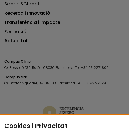
Sobre ISGlobal
Recerca i Innovació
Transferència i Impacte
Formació
Actualitat
Campus Clínic
C/ Rosselló, 132, 5è 2a. 08036.
Barcelona.
Tel.
+34 93 227 1806
Campus Mar
C/ Doctor Aiguader, 88. 08003.
Barcelona.
Tel.
+34 93 214 7300
Cookies i Privacitat