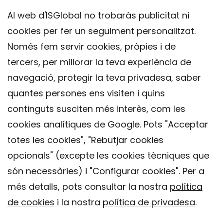
Al web d'ISGlobal no trobaràs publicitat ni
cookies per fer un seguiment personalitzat.
Només fem servir cookies, pròpies i de
tercers, per millorar la teva experiència de
navegació, protegir la teva privadesa, saber
quantes persones ens visiten i quins
continguts susciten més interès, com les
cookies analítiques de Google. Pots "Acceptar
totes les cookies", "Rebutjar cookies
opcionals" (excepte les cookies tècniques que
Contacte
són necessàries) i "Configurar cookies". Per a
Avís legal
més detalls, pots consultar la nostra
política
Política de privacitat
de cookies
i la nostra
política de privadesa
.
Política de Cookies