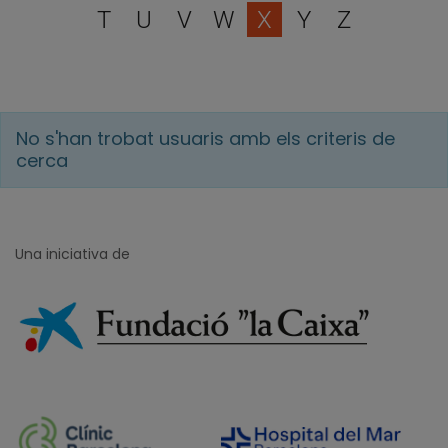
T
U
V
W
X
Y
Z
No s'han trobat usuaris amb els criteris de
cerca
Una iniciativa de