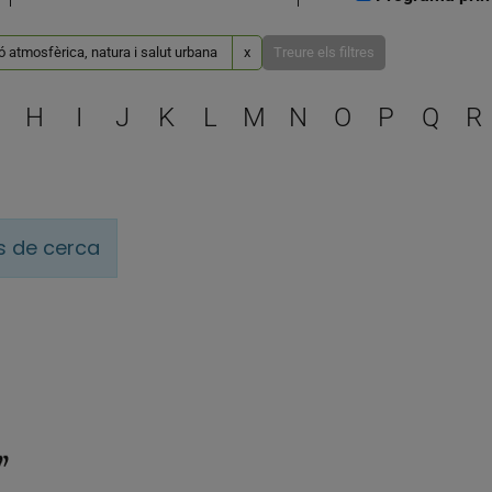
 atmosfèrica, natura i salut urbana
x
Treure els filtres
Escull una lletra per filtra
H
I
J
K
L
M
N
O
P
Q
R
is de cerca