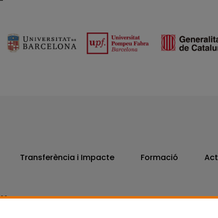
Transferència i Impacte
Formació
Act
806