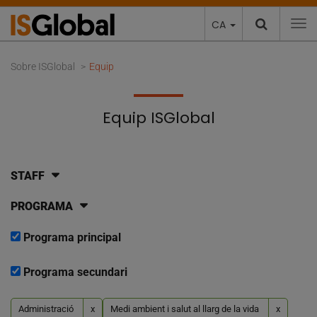
CA
To
Sobre ISGlobal
Equip
Equip ISGlobal
STAFF
PROGRAMA
Programa principal
Programa secundari
Administració
x
Medi ambient i salut al llarg de la vida
x