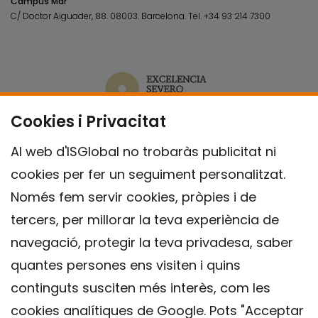
Campus Mar
C/ Doctor Aiguader, 88. 08003.
Barcelona.
Tel.
+34 93 214 7300
Cookies i Privacitat
Al web d'ISGlobal no trobaràs publicitat ni
cookies per fer un seguiment personalitzat.
Només fem servir cookies, pròpies i de
tercers, per millorar la teva experiència de
navegació, protegir la teva privadesa, saber
quantes persones ens visiten i quins
continguts susciten més interès, com les
cookies analítiques de Google. Pots "Acceptar