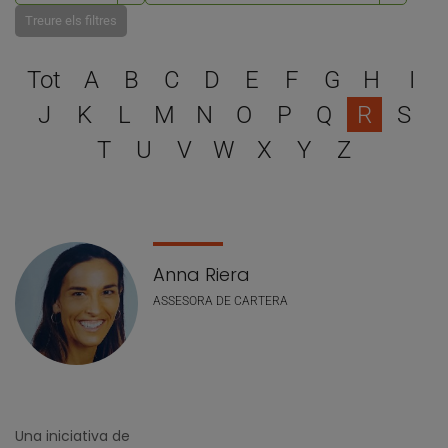
Treure els filtres
Escull una lletra per filtra
Tot
A
B
C
D
E
F
G
H
I
J
K
L
M
N
O
P
Q
R
S
T
U
V
W
X
Y
Z
Llistat de personal
Anna Riera
ASSESORA DE CARTERA
Una iniciativa de