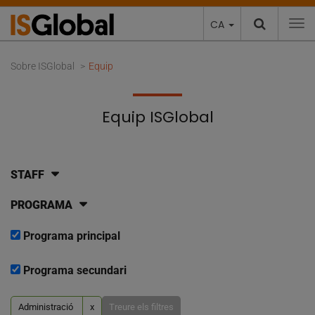
CA
To
Sobre ISGlobal
Equip
Equip ISGlobal
STAFF
PROGRAMA
Programa principal
Programa secundari
Administració
x
Treure els filtres