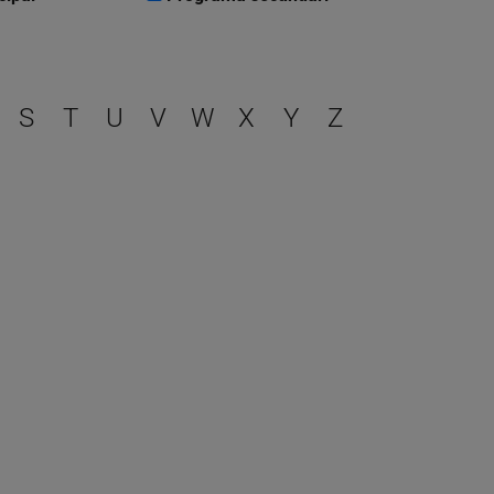
r
S
T
U
V
W
X
Y
Z