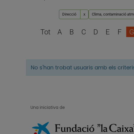
Direcció
x
Clima, contaminació atmo
Tot
A
B
C
D
E
F
G
No s'han trobat usuaris amb els criter
Una iniciativa de