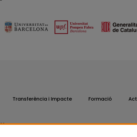
Transferència i Impacte
Formació
Act
806