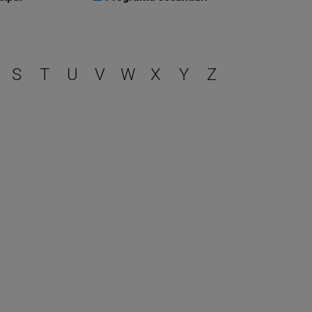
r
S
T
U
V
W
X
Y
Z