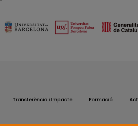
Transferència i Impacte
Formació
Act
806