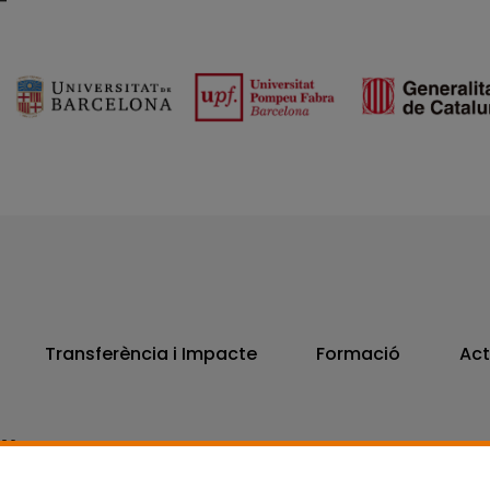
Transferència i Impacte
Formació
Act
806