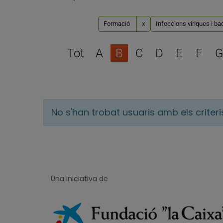
Formació
x
Infeccions víriques i ba
Tot
A
B
C
D
E
F
G
No s'han trobat usuaris amb els criter
Una iniciativa de