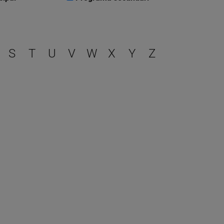
r
S
T
U
V
W
X
Y
Z