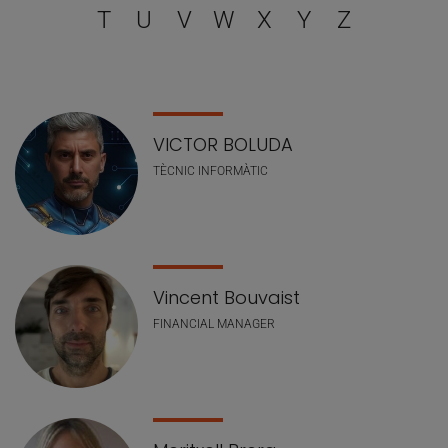
T
U
V
W
X
Y
Z
Llistat de personal
VICTOR BOLUDA
TÈCNIC INFORMÀTIC
Vincent Bouvaist
FINANCIAL MANAGER