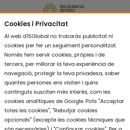
Cookies i Privacitat
Al web d'ISGlobal no trobaràs publicitat ni
cookies per fer un seguiment personalitzat.
Només fem servir cookies, pròpies i de
tercers, per millorar la teva experiència de
navegació, protegir la teva privadesa, saber
quantes persones ens visiten i quins
continguts susciten més interès, com les
cookies analítiques de Google. Pots "Acceptar
totes les cookies", "Rebutjar cookies
opcionals" (excepte les cookies tècniques que
Contacte
són necessàries) i "Configurar cookies". Per a