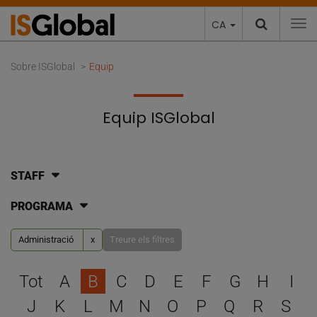
CA
To
Sobre ISGlobal
Equip
Equip ISGlobal
STAFF
PROGRAMA
Administració
x
Treure els filtres
Escull una lletra per filtra
Tot
A
B
C
D
E
F
G
H
I
J
K
L
M
N
O
P
Q
R
S