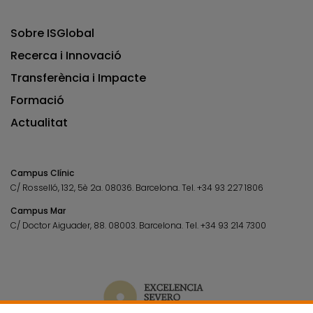
Sobre ISGlobal
Recerca i Innovació
Transferència i Impacte
Formació
Actualitat
Campus Clínic
C/ Rosselló, 132, 5è 2a. 08036.
Barcelona.
Tel.
+34 93 227 1806
Campus Mar
C/ Doctor Aiguader, 88. 08003.
Barcelona.
Tel.
+34 93 214 7300