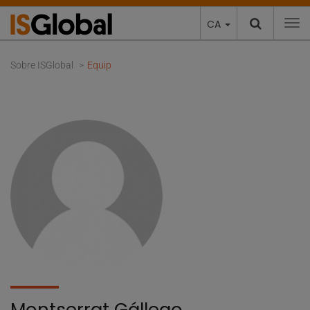
CA
To
Sobre ISGlobal
Equip