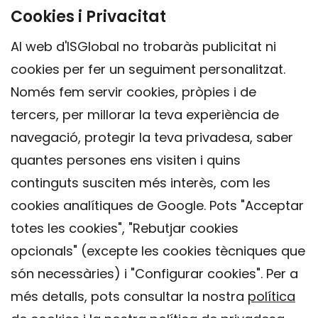
Cookies i Privacitat
Al web d'ISGlobal no trobaràs publicitat ni
cookies per fer un seguiment personalitzat.
Només fem servir cookies, pròpies i de
tercers, per millorar la teva experiència de
navegació, protegir la teva privadesa, saber
quantes persones ens visiten i quins
continguts susciten més interès, com les
cookies analítiques de Google. Pots "Acceptar
totes les cookies", "Rebutjar cookies
opcionals" (excepte les cookies tècniques que
Contacte
són necessàries) i "Configurar cookies". Per a
Avís legal
més detalls, pots consultar la nostra
política
Política de privacitat