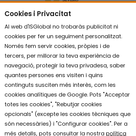
Cookies i Privacitat
Al web d'ISGlobal no trobaràs publicitat ni
cookies per fer un seguiment personalitzat.
Només fem servir cookies, pròpies i de
tercers, per millorar la teva experiència de
navegació, protegir la teva privadesa, saber
quantes persones ens visiten i quins
continguts susciten més interès, com les
cookies analítiques de Google. Pots "Acceptar
totes les cookies", "Rebutjar cookies
opcionals" (excepte les cookies tècniques que
Contacte
són necessàries) i "Configurar cookies". Per a
Avís legal
més detalls, pots consultar la nostra
política