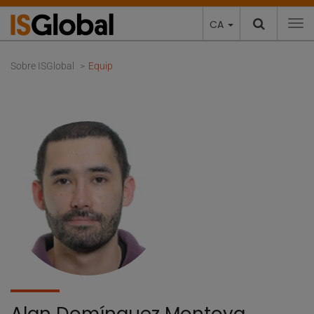
CA
To
Sobre ISGlobal
Equip